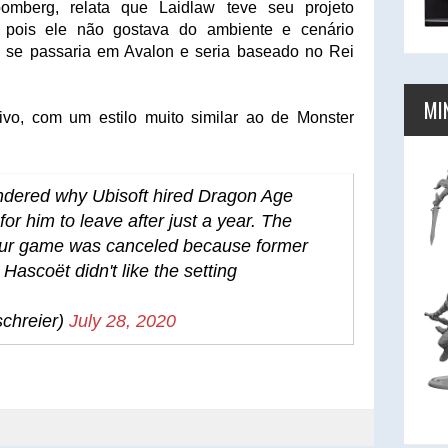
omberg, relata que Laidlaw teve seu projeto
 pois ele não gostava do ambiente e cenário
 se passaria em Avalon e seria baseado no Rei
MI
vo, com um estilo muito similar ao de Monster
dered why Ubisoft hired Dragon Age
or him to leave after just a year. The
thur game was canceled because former
 Hascoët didn't like the setting
chreier)
July 28, 2020