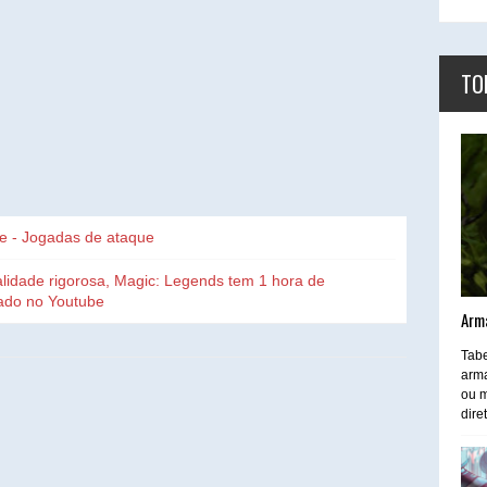
TO
e - Jogadas de ataque
lidade rigorosa, Magic: Legends tem 1 hora de
zado no Youtube
Arm
Tabe
arma
ou m
dire