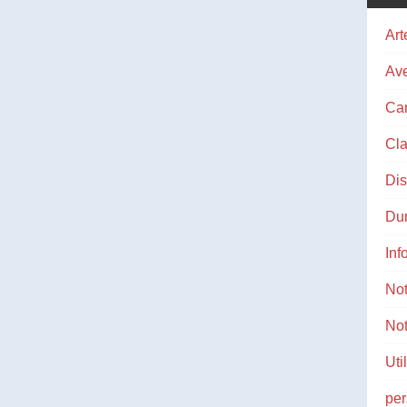
Art
Ave
Ca
Cla
Di
Du
Inf
No
Not
Uti
pe