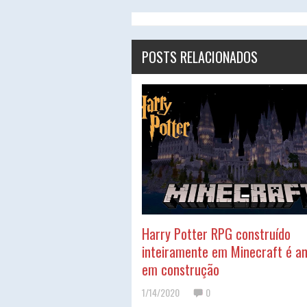
POSTS RELACIONADOS
Harry Potter RPG construído
inteiramente em Minecraft é a
em construção
1/14/2020
0