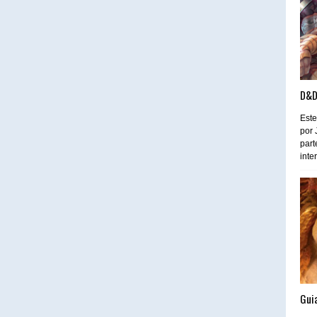
D&D
Este
por 
part
inte
Guia