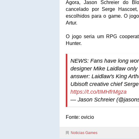
Agora, Jason Schreier do Blo
cancelado por Serge Hascoet,
escolhidos para o game. O jogo
Artur.
O jogo seria um RPG cooperati
Hunter.
NEWS: Fans have long won
designer Mike Laidlaw only f
answer: Laidlaw's King Ar
Ubisoft creative chief Serge
https://t.co/tIMHfrMgza
— Jason Schreier (@jasons
Fonte: ovicio
Noticias Games