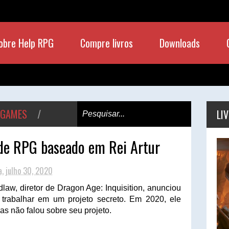
obre Help RPG
Compre livros
Downloads
 GAMES
/
LI
 de RPG baseado em Rei Artur
a, julho 30, 2020
aw, diretor de Dragon Age: Inquisition, anunciou
 trabalhar em um projeto secreto. Em 2020, ele
s não falou sobre seu projeto.