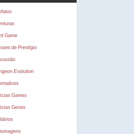
efatos
nturas
rd Game
sses de Prestígio
scussão
ngeon Evolution
ormativos
ticias Games
icias Gerais
litários
rsonagens