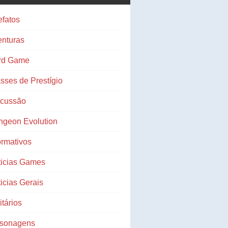
efatos
nturas
rd Game
sses de Prestígio
scussão
ngeon Evolution
ormativos
ticias Games
icias Gerais
litários
rsonagens