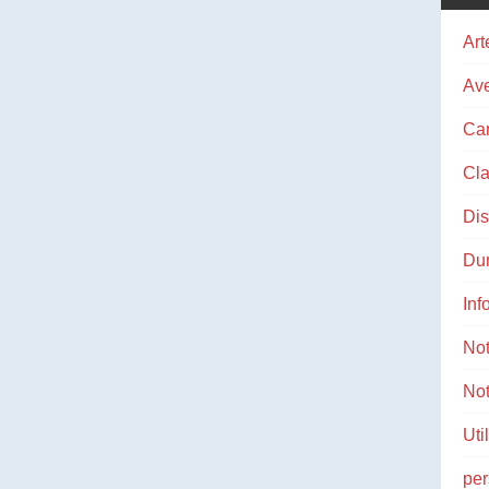
Art
Ave
Ca
Cla
Di
Du
Inf
No
Not
Uti
pe