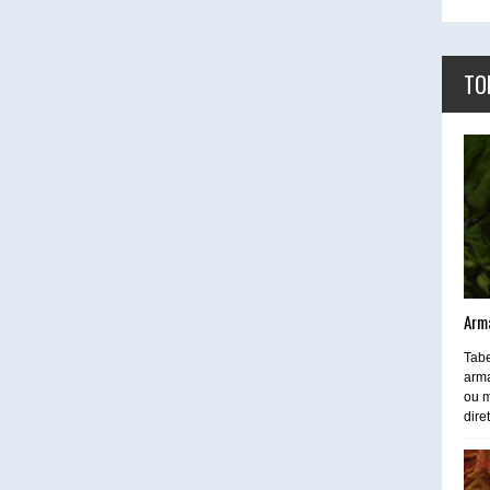
TO
Arm
Tabe
arma
ou m
dire