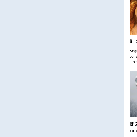
Guia
Segu
cons
tant
RPG
dat