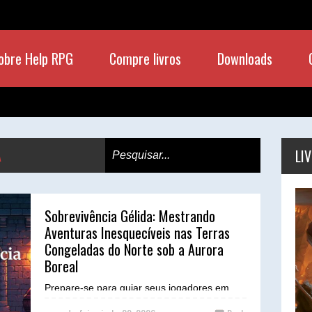
obre Help RPG
Compre livros
Downloads
A
LI
Sobrevivência Gélida: Mestrando
Aventuras Inesquecíveis nas Terras
Congeladas do Norte sob a Aurora
Boreal
Prepare-se para guiar seus jogadores em
uma jornada épica de resistência e