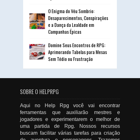
O Enigma do Véu Sombrio:
Desaparecimentos, Conspirações
e a Dança da Lealdade em
Campanhas Épicas
Domine Seus Encontros de RPG:
Aprimorando Tabelas para Mesas
Sem Tédio ou Frustração
SOBRE O HELPRPG
Aqui no Help Rpg você vai encontrar
ferramentas que auxiliarão mestres e
jogadores e experimentarem o melhor de
uma partida de Rpg. Nossos recursos
buscam facilitar várias tarefas para criação
de aventura e personagens. Trazemos