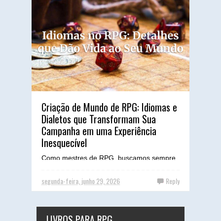
Criação de Mundo de RPG: Idiomas e
Dialetos que Transformam Sua
Campanha em uma Experiência
Inesquecível
Como mestres de RPG, buscamos sempre
mergulhar nossos jogadores em universos
que não apenas entretenham, mas que
segunda-feira, junho 29, 2026
Reply
pareçam respirar. Um dos el...
LIVROS PARA RPG