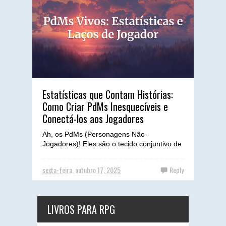
Estatísticas que Contam Histórias:
Como Criar PdMs Inesquecíveis e
Conectá-los aos Jogadores
Ah, os PdMs (Personagens Não-
Jogadores)! Eles são o tecido conjuntivo de
qualquer mundo de RPG, a voz que
sussurra segredos, o rosto amigo e...
sexta-feira, outubro 17, 2025
Reply
LIVROS PARA RPG