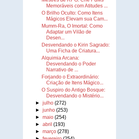
Memoráveis com Atitudes ...
O Brilho Oculto: Como Itens
Mágicos Elevam sua Cam...
Mumm-Ra, O Imortal: Como
Adaptar um Vilão de
Desen...
Desvendando o Kirin Sagrado:
Uma Ficha de Criatura...
Alquimia Arcana:
Desvendando o Poder
Narrativo de ...
Forjando o Extraordinário:
Criação de Itens Mágico...
O Suspiro do Antigo Bosque:
Desvendando o Mistério...
►
julho
(272)
►
junho
(253)
►
maio
(254)
►
abril
(193)
►
março
(278)
►
fevereiro
(254)