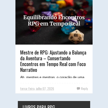
Mestre de RPG: Ajustando a Balança
da Aventura – Consertando
Encontros em Tempo Real com Foco
Narrativo
Ah, mestres e mestras, o coração de uma
boa sessão de RPG pulsa no ritmo de seus
encontros. Seja um confronto épico com um
terça-feira, julho 07, 2026
Reply
dragão ou um intr...
LIVROS PARA RPG