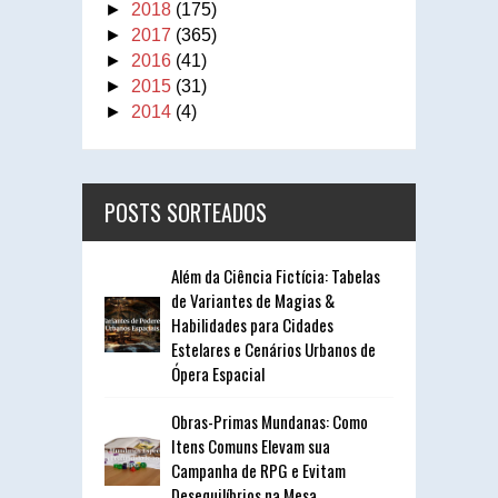
►
2018
(175)
►
2017
(365)
►
2016
(41)
►
2015
(31)
►
2014
(4)
POSTS SORTEADOS
Além da Ciência Fictícia: Tabelas
de Variantes de Magias &
Habilidades para Cidades
Estelares e Cenários Urbanos de
Ópera Espacial
Obras-Primas Mundanas: Como
Itens Comuns Elevam sua
Campanha de RPG e Evitam
Desequilíbrios na Mesa