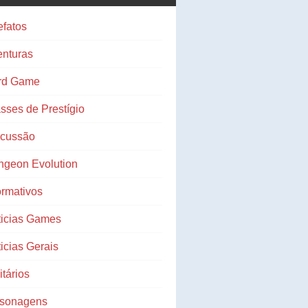
efatos
nturas
rd Game
sses de Prestígio
scussão
ngeon Evolution
ormativos
ticias Games
icias Gerais
litários
rsonagens