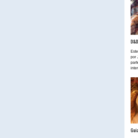
D&D
Este
por 
part
inte
Guia