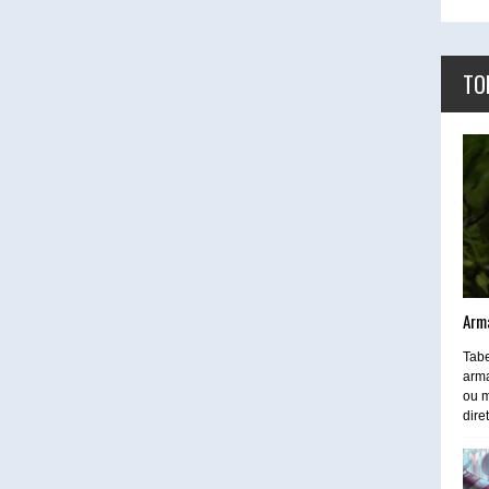
TO
Arm
Tabe
arma
ou m
dire