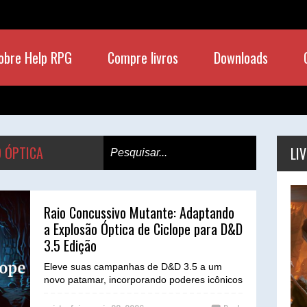
obre Help RPG
Compre livros
Downloads
 ÓPTICA
LI
Raio Concussivo Mutante: Adaptando
a Explosão Óptica de Ciclope para D&D
3.5 Edição
Eleve suas campanhas de D&D 3.5 a um
novo patamar, incorporando poderes icônicos
de outros universos com este guia prático e
balanceado!...