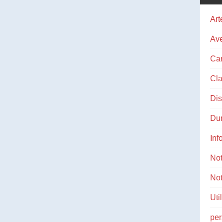
Art
Ave
Ca
Cla
Di
Du
Inf
No
Not
Uti
pe