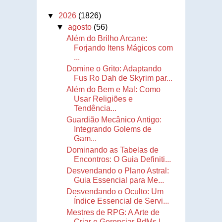
▼
2026
(1826)
▼
agosto
(56)
Além do Brilho Arcane:
Forjando Itens Mágicos com
...
Domine o Grito: Adaptando
Fus Ro Dah de Skyrim par...
Além do Bem e Mal: Como
Usar Religiões e
Tendência...
Guardião Mecânico Antigo:
Integrando Golems de
Gam...
Dominando as Tabelas de
Encontros: O Guia Definiti...
Desvendando o Plano Astral:
Guia Essencial para Me...
Desvendando o Oculto: Um
Índice Essencial de Servi...
Mestres de RPG: A Arte de
Criar e Gerenciar PdMs I...