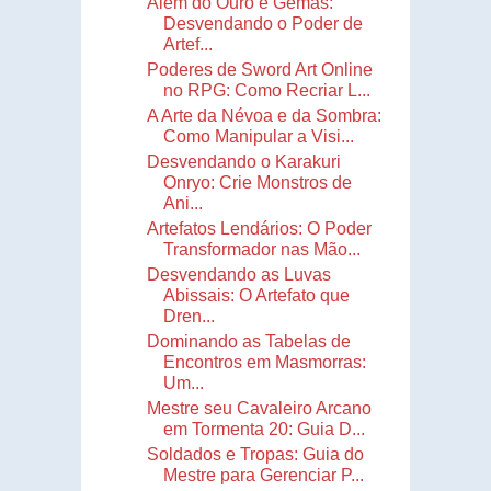
Além do Ouro e Gemas:
Desvendando o Poder de
Artef...
Poderes de Sword Art Online
no RPG: Como Recriar L...
A Arte da Névoa e da Sombra:
Como Manipular a Visi...
Desvendando o Karakuri
Onryo: Crie Monstros de
Ani...
Artefatos Lendários: O Poder
Transformador nas Mão...
Desvendando as Luvas
Abissais: O Artefato que
Dren...
Dominando as Tabelas de
Encontros em Masmorras:
Um...
Mestre seu Cavaleiro Arcano
em Tormenta 20: Guia D...
Soldados e Tropas: Guia do
Mestre para Gerenciar P...