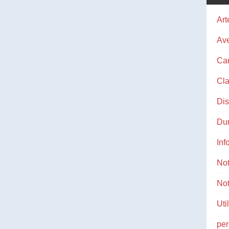
Art
Ave
Ca
Cla
Di
Du
Inf
No
Not
Uti
pe