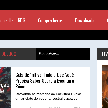
obre Help RPG
Compre livros
Downloads
 DE JOGO
LI
Guia Definitivo: Tudo o Que Você
Precisa Saber Sobre a Escultura
Rúnica
Desvende os mistérios da Escultura Rúnica ,
um artefato de poder ancestral capaz de
moldar o fluxo da magia, oferecendo novas
dimensões de e...