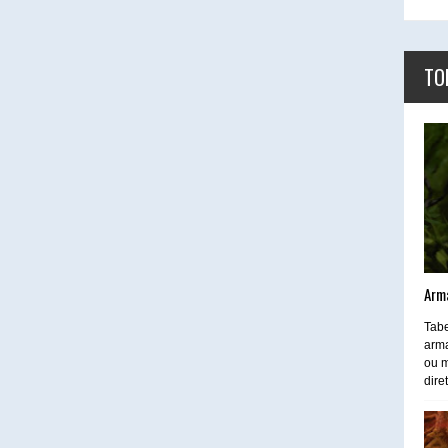
TO
Arm
Tabe
arma
ou m
dire