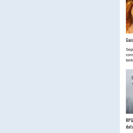
Guia
Segu
cons
tant
RPG
dat