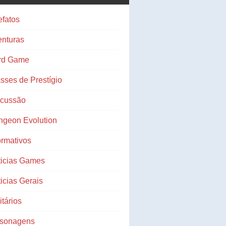
efatos
nturas
rd Game
sses de Prestígio
scussão
ngeon Evolution
ormativos
ticias Games
icias Gerais
litários
rsonagens