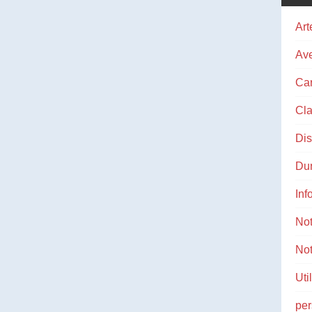
Art
Ave
Ca
Cla
Di
Du
Inf
No
Not
Uti
pe