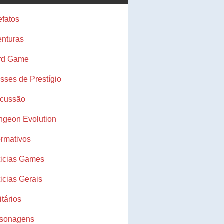
efatos
nturas
rd Game
sses de Prestígio
scussão
ngeon Evolution
ormativos
ticias Games
icias Gerais
litários
rsonagens