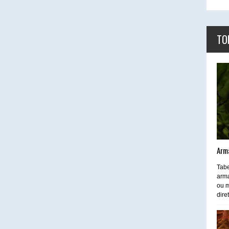
TO
Arm
Tabe
arma
ou m
dire