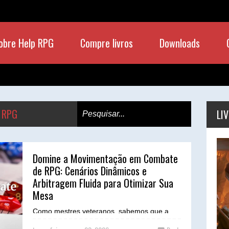
obre Help RPG
Compre livros
Downloads
 RPG
LI
Domine a Movimentação em Combate
de RPG: Cenários Dinâmicos e
Arbitragem Fluida para Otimizar Sua
Mesa
Como mestres veteranos, sabemos que a
magia do RPG de mesa reside na imersão e