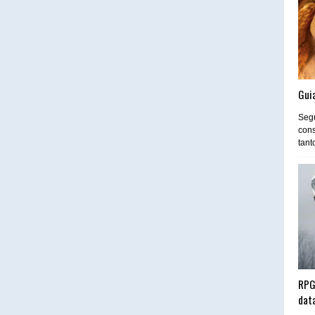
Guia
Segu
cons
tant
RPG
dat