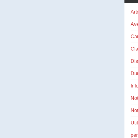
Art
Ave
Ca
Cla
Di
Du
Inf
No
Not
Uti
pe