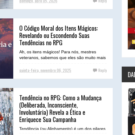
domingo, abril 05, 2026
Reply
O Código Moral dos Itens Mágicos:
Revelando ou Escondendo Suas
Tendências no RPG
Ah, os itens mágicos! Para nós, mestres
veteranos, sabemos que eles são muito mais
do que meros bônus de combate ou
ferramentas utilitárias....
quinta-feira, novembro 06, 2025
Reply
DA
Tendência no RPG: Como a Mudança
(Deliberada, Inconsciente,
Involuntária) Revela a Ética e
Enriquece Sua Campanha
Tendência (ou Alinhamento) é um dos pilares
mais debatidos e, por vezes, mal