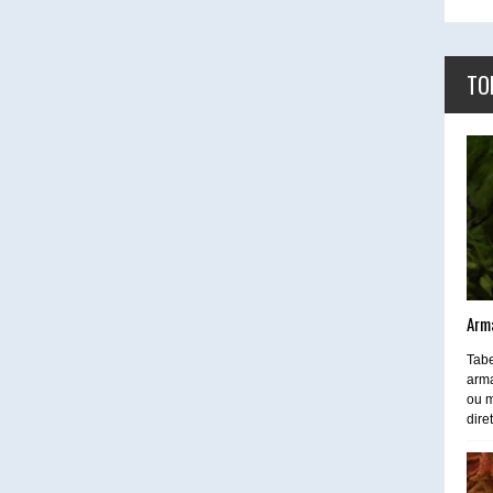
TO
Arm
Tabe
arma
ou m
dire