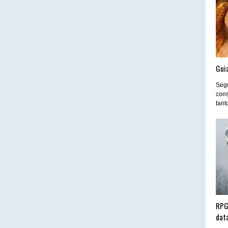
Guia
Segu
cons
tant
RPG
dat