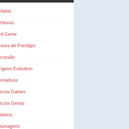
efatos
nturas
rd Game
sses de Prestígio
scussão
ngeon Evolution
ormativos
ticias Games
icias Gerais
litários
rsonagens