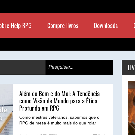
obre Help RPG
Compre livros
Downloads
LI
Além do Bem e do Mal: A Tendência
como Visão de Mundo para a Ética
Profunda em RPG
Como mestres veteranos, sabemos que o
RPG de mesa é muito mais do que rolar
dados e combater monstros. É sobre contar
histórias, criar mundo...