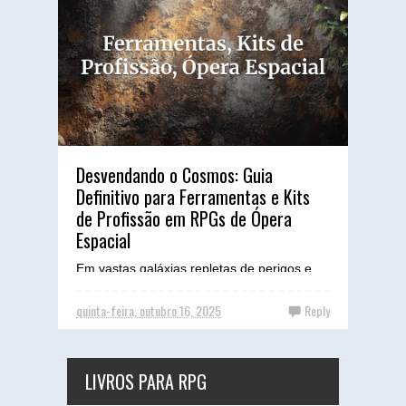
Desvendando o Cosmos: Guia
Definitivo para Ferramentas e Kits
de Profissão em RPGs de Ópera
Espacial
Em vastas galáxias repletas de perigos e
oportunidades, um bom kit de profissão é a
linha tênue entre o sucesso e o vazio do
quinta-feira, outubro 16, 2025
Reply
espaço. Para nó...
LIVROS PARA RPG