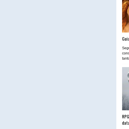
Guia
Segu
cons
tant
RPG
dat