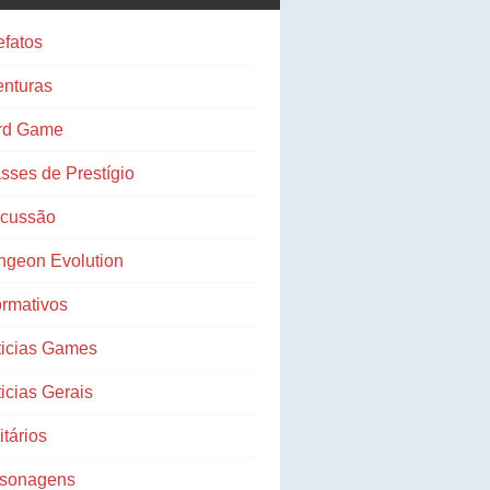
efatos
nturas
rd Game
sses de Prestígio
scussão
ngeon Evolution
ormativos
ticias Games
icias Gerais
litários
rsonagens