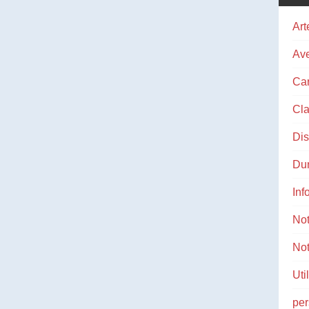
Art
Ave
Ca
Cla
Di
Du
Inf
No
Not
Uti
pe