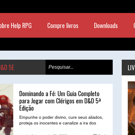
obre Help RPG
Compre livros
Downloads
D&D 5E
LI
Dominando a Fé: Um Guia Completo
para Jogar com Clérigos em D&D 5ª
Edição
Empunhe o poder divino, cure seus aliados,
proteja os inocentes e canalize a ira dos
deuses contra seus inimigos. O clérigo é a
ponte entre ...