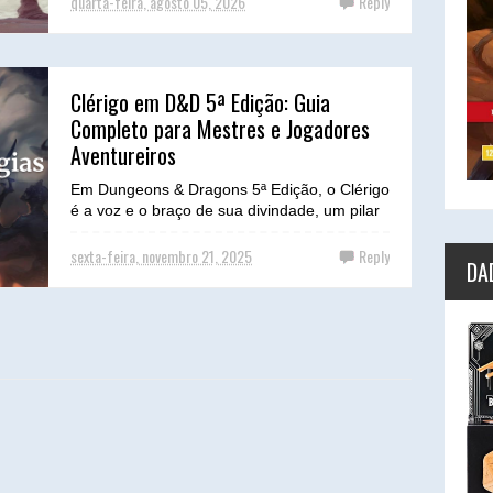
quarta-feira, agosto 05, 2026
Reply
Clérigo em D&D 5ª Edição: Guia
Completo para Mestres e Jogadores
Aventureiros
Em Dungeons & Dragons 5ª Edição, o Clérigo
é a voz e o braço de sua divindade, um pilar
de fé e poder divino que tanto sustenta seus
ali...
sexta-feira, novembro 21, 2025
Reply
DA