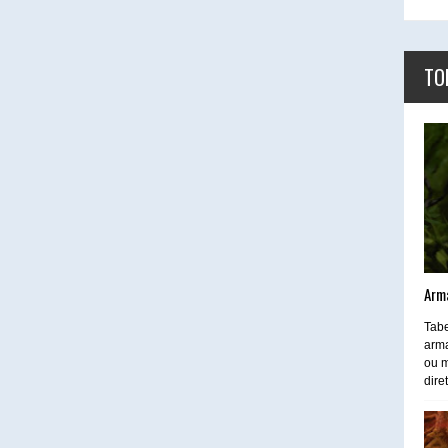
TO
Arm
Tabe
arma
ou m
dire