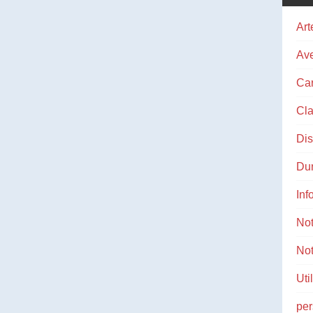
Art
Ave
Ca
Cla
Di
Du
Inf
No
Not
Uti
pe