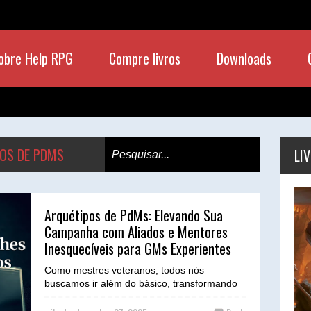
obre Help RPG
Compre livros
Downloads
OS DE PDMS
LI
Arquétipos de PdMs: Elevando Sua
Campanha com Aliados e Mentores
Inesquecíveis para GMs Experientes
Como mestres veteranos, todos nós
buscamos ir além do básico, transformando
cada sessão de RPG em uma experiência
verdadeiramente imersiva e...