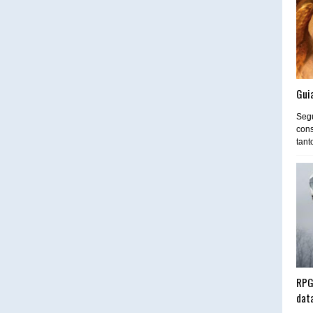
Guia
Segu
cons
tant
RPG
dat