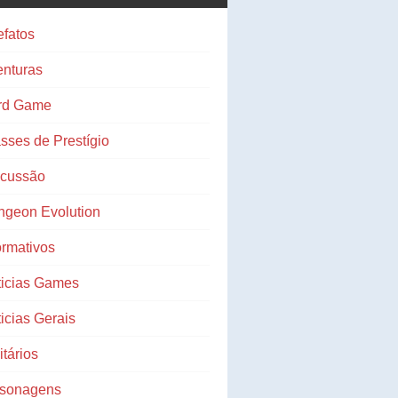
efatos
nturas
rd Game
sses de Prestígio
scussão
ngeon Evolution
ormativos
ticias Games
icias Gerais
litários
rsonagens