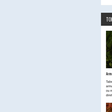
TO
Arm
Tabe
arma
ou m
dire