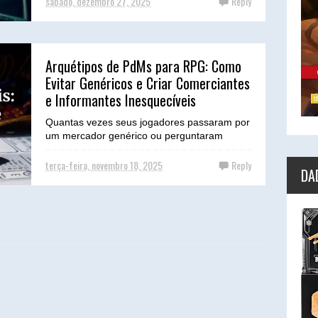
sábado, dezembro 27, 2025
Reply
Arquétipos de PdMs para RPG: Como
Evitar Genéricos e Criar Comerciantes
e Informantes Inesquecíveis
Quantas vezes seus jogadores passaram por
um mercador genérico ou perguntaram
informações a um guarda sem nome,
esquecendo-os no momento seg...
terça-feira, novembro 18, 2025
Reply
DA