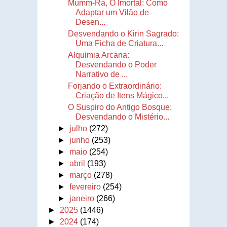
Mumm-Ra, O Imortal: Como
Adaptar um Vilão de
Desen...
Desvendando o Kirin Sagrado:
Uma Ficha de Criatura...
Alquimia Arcana:
Desvendando o Poder
Narrativo de ...
Forjando o Extraordinário:
Criação de Itens Mágico...
O Suspiro do Antigo Bosque:
Desvendando o Mistério...
►
julho
(272)
►
junho
(253)
►
maio
(254)
►
abril
(193)
►
março
(278)
►
fevereiro
(254)
►
janeiro
(266)
►
2025
(1446)
►
2024
(174)