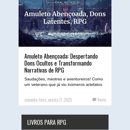
Amuleto Abençoada: Despertando
Dons Ocultos e Transformando
Narrativas de RPG
Saudações, mestres e aventureiros! Como
um veterano que já viu inúmeros artefatos
moldarem destinos em mesas de RPG,
venho hoje compartilhar...
segunda-feira, agosto 11, 2025
Reply
LIVROS PARA RPG