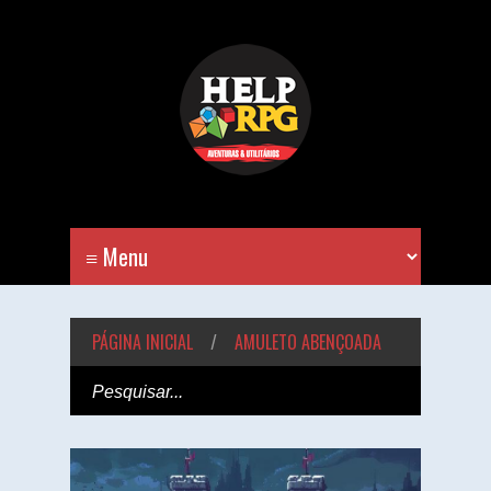
PÁGINA INICIAL
/
AMULETO ABENÇOADA