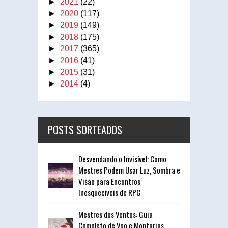
►
2021
(22)
►
2020
(117)
►
2019
(149)
►
2018
(175)
►
2017
(365)
►
2016
(41)
►
2015
(31)
►
2014
(4)
POSTS SORTEADOS
Desvendando o Invisível: Como
Mestres Podem Usar Luz, Sombra e
Visão para Encontros
Inesquecíveis de RPG
Mestres dos Ventos: Guia
Completo de Voo e Montarias