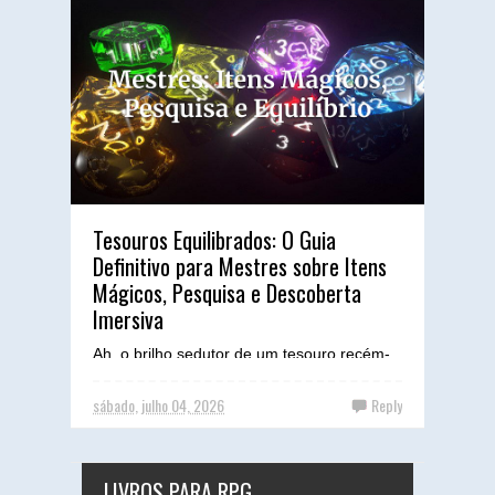
Tesouros Equilibrados: O Guia
Definitivo para Mestres sobre Itens
Mágicos, Pesquisa e Descoberta
Imersiva
Ah, o brilho sedutor de um tesouro recém-
descoberto! Para nós, mestres de RPG
veteranos, a entrega de um item mágico é
sábado, julho 04, 2026
Reply
um momento crítico. E...
LIVROS PARA RPG