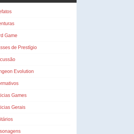
efatos
nturas
rd Game
sses de Prestígio
scussão
ngeon Evolution
ormativos
ticias Games
icias Gerais
litários
rsonagens