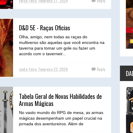
terça-feira, fevereiro 27, 2024
Reply
D&D 5E - Raças Oficias
Olha, amigo, nem todas as raças do
multiverso são aquelas que você encontra na
taverna para tomar um gole ou fazer um
acordo com o taverneir...
sexta-feira, fevereiro 23, 2024
Reply
DA
Tabela Geral de Novas Habilidades de
Armas Mágicas
No vasto mundo do RPG de mesa, as armas
mágicas desempenham um papel crucial na
jornada dos aventureiros. Além de
fornecerem um bônus mecâni...