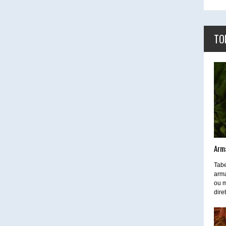
TO
Arm
Tabe
arma
ou m
dire