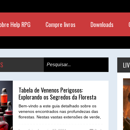
obre Help RPG
Compre livros
Downloads
AS
LI
Tabela de Venenos Perigosos:
Explorando os Segredos da Floresta
Bem-vindo a este guia detalhado sobre os
venenos encontrados nas profundezas das
florestas. Nestas vastas extensões de verde,
ocultam-se seg...