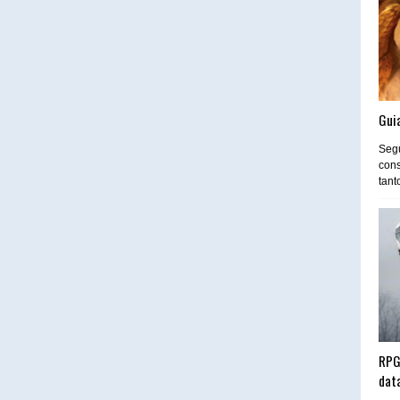
Guia
Segu
cons
tant
RPG
dat