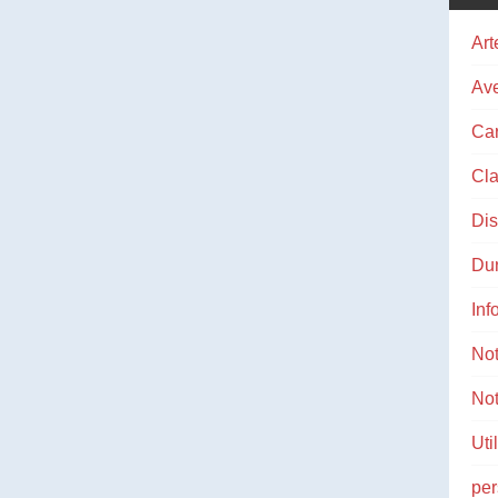
Art
Ave
Ca
Cla
Di
Du
Inf
No
Not
Uti
pe