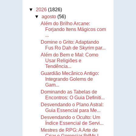
▼
2026
(1826)
▼
agosto
(56)
Além do Brilho Arcane:
Forjando Itens Mágicos com
...
Domine o Grito: Adaptando
Fus Ro Dah de Skyrim par...
Além do Bem e Mal: Como
Usar Religiões e
Tendência...
Guardião Mecânico Antigo:
Integrando Golems de
Gam...
Dominando as Tabelas de
Encontros: O Guia Definiti...
Desvendando o Plano Astral:
Guia Essencial para Me...
Desvendando o Oculto: Um
Índice Essencial de Servi...
Mestres de RPG: A Arte de
Criar e Gerenciar PdMs I...