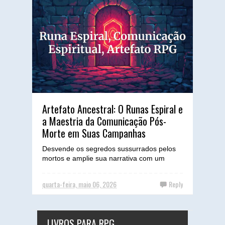
Artefato Ancestral: O Runas Espiral e
a Maestria da Comunicação Pós-
Morte em Suas Campanhas
Desvende os segredos sussurrados pelos
mortos e amplie sua narrativa com um
artefato de poder inigualável, um guia para
a comunicação além d...
quarta-feira, maio 06, 2026
Reply
LIVROS PARA RPG