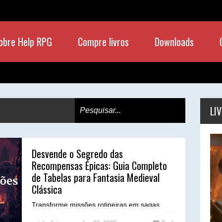
obre Help RPG
Compre livros
Downloads
LI
Desvende o Segredo das
Recompensas Épicas: Guia Completo
de Tabelas para Fantasia Medieval
Clássica
Transforme missões rotineiras em sagas
memoráveis com sistemas de recompensas