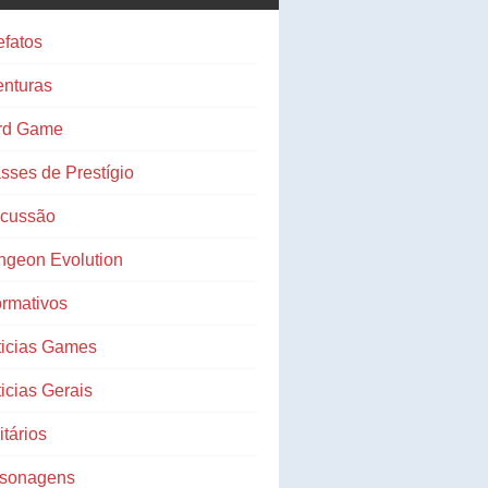
efatos
nturas
rd Game
sses de Prestígio
scussão
ngeon Evolution
ormativos
ticias Games
icias Gerais
litários
rsonagens