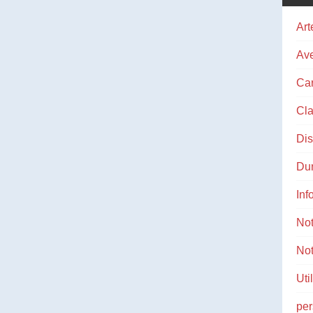
Art
Ave
Ca
Cla
Di
Du
Inf
No
Not
Uti
pe