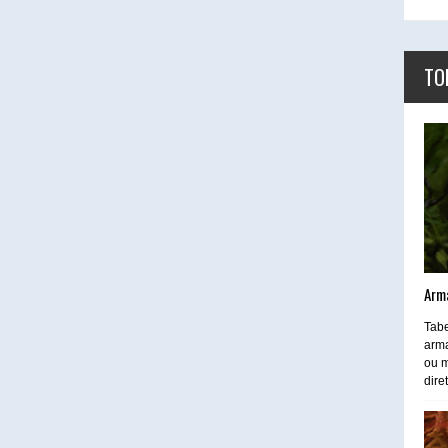
TO
Arm
Tabe
arma
ou m
dire