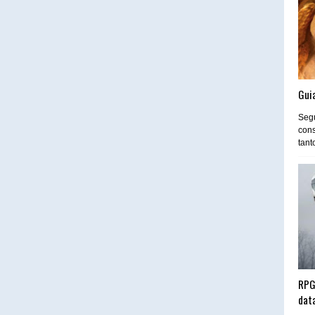
Guia
Segu
cons
tant
RPG
dat