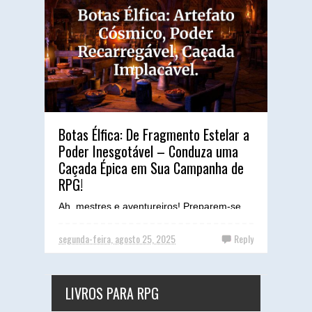
Botas Élfica: De Fragmento Estelar a
Poder Inesgotável – Conduza uma
Caçada Épica em Sua Campanha de
RPG!
Ah, mestres e aventureiros! Preparem-se
para mergulhar no âmago de um dos
artefatos mais enigmáticos e cobiçados que
segunda-feira, agosto 25, 2025
Reply
já tive o prazer (e o d...
LIVROS PARA RPG