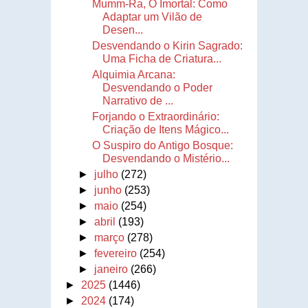
Mumm-Ra, O Imortal: Como
Adaptar um Vilão de
Desen...
Desvendando o Kirin Sagrado:
Uma Ficha de Criatura...
Alquimia Arcana:
Desvendando o Poder
Narrativo de ...
Forjando o Extraordinário:
Criação de Itens Mágico...
O Suspiro do Antigo Bosque:
Desvendando o Mistério...
►
julho
(272)
►
junho
(253)
►
maio
(254)
►
abril
(193)
►
março
(278)
►
fevereiro
(254)
►
janeiro
(266)
►
2025
(1446)
►
2024
(174)