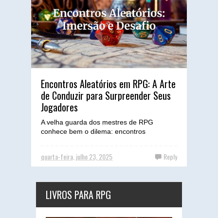
Encontros Aleatórios em RPG: A Arte
de Conduzir para Surpreender Seus
Jogadores
A velha guarda dos mestres de RPG
conhece bem o dilema: encontros
aleatórios. Muitos os veem como um
resquício de jogos antigos, meros bloqu...
quarta-feira, julho 23, 2025
Reply
LIVROS PARA RPG