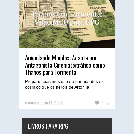
Aniquilando Mundos: Adapte um
Antagonista Cinematográfico como
Thanos para Tormenta
Prepare suas mesas para o maior desafio
cósmico que os heróis de Arton já
enfrentaram, com a sabedoria e o poder
implacável do Titã Louco! T...
domingo, maio 17, 2026
Reply
LIVROS PARA RPG