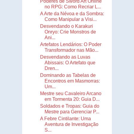
Poderes de Sword Art Online
no RPG: Como Recriar L...
A Arte da Névoa e da Sombra:
Como Manipular a Visi...
Desvendando o Karakuri
Onryo: Crie Monstros de
Ani...
Artefatos Lendários: O Poder
Transformador nas Mão...
Desvendando as Luvas
Abissais: O Artefato que
Dren...
Dominando as Tabelas de
Encontros em Masmorras:
Um...
Mestre seu Cavaleiro Arcano
em Tormenta 20: Guia D...
Soldados e Tropas: Guia do
Mestre para Gerenciar P...
A Febre Cintilante: Uma
Aventura de Investigação
S...