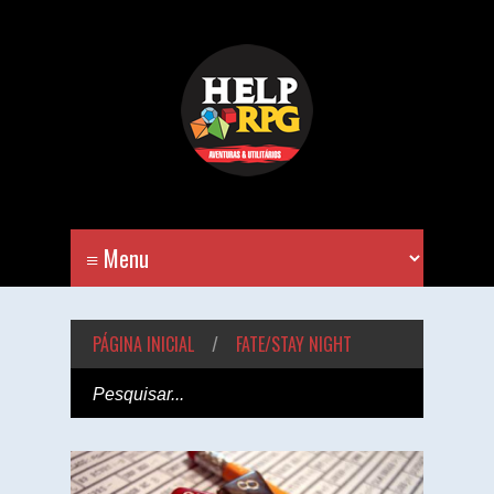
PÁGINA INICIAL
/
FATE/STAY NIGHT