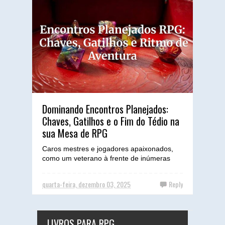
Dominando Encontros Planejados:
Chaves, Gatilhos e o Fim do Tédio na
sua Mesa de RPG
Caros mestres e jogadores apaixonados,
como um veterano à frente de inúmeras
mesas, sei que o coração de uma aventura
memorável muitas vezes...
quarta-feira, dezembro 03, 2025
Reply
LIVROS PARA RPG