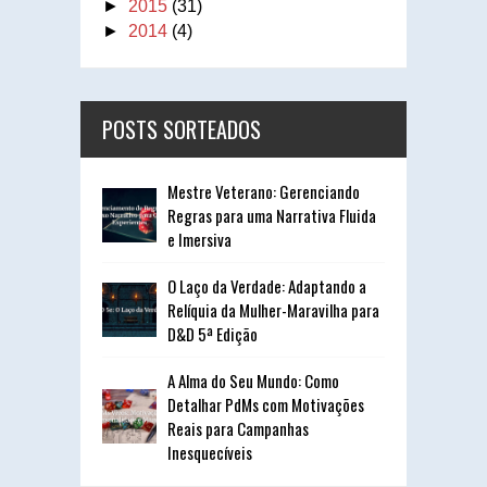
►
2015
(31)
►
2014
(4)
POSTS SORTEADOS
Mestre Veterano: Gerenciando
Regras para uma Narrativa Fluida
e Imersiva
O Laço da Verdade: Adaptando a
Relíquia da Mulher-Maravilha para
D&D 5ª Edição
A Alma do Seu Mundo: Como
Detalhar PdMs com Motivações
Reais para Campanhas
Inesquecíveis