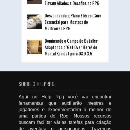
Elevam Aliados e Desafios no RPG
Desvendando o Plano Etéreo: Guia
Essencial para Mestres do
Multiverso RPG
Dominando o Campo de Batalha:
Adaptando o 'Get Over Here!' de
Mortal Kombat para D&D 3.5
SOBRE O HELPRPG
Aqui no Help Rpg você vai encontrar
ferramentas que auxiliarão mestres e
jogadores e experimentarem o melhor de
uma partida de Rpg. Nossos recursos
buscam facilitar várias tarefas para criação
de aventura e personagens. Trazemos