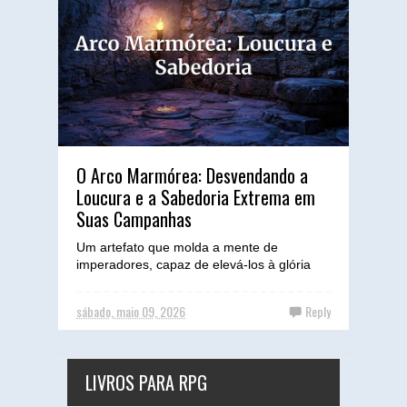
O Arco Marmórea: Desvendando a
Loucura e a Sabedoria Extrema em
Suas Campanhas
Um artefato que molda a mente de
imperadores, capaz de elevá-los à glória
divina ou arrastá-los à mais profunda
insanidade. O Arco Marmórea:...
sábado, maio 09, 2026
Reply
LIVROS PARA RPG