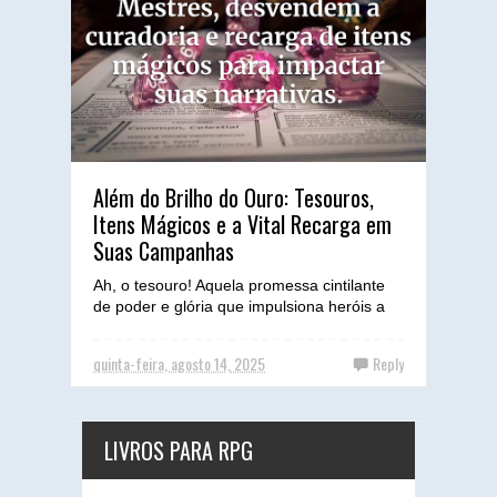
Além do Brilho do Ouro: Tesouros,
Itens Mágicos e a Vital Recarga em
Suas Campanhas
Ah, o tesouro! Aquela promessa cintilante
de poder e glória que impulsiona heróis a
desbravar masmorras e enfrentar dragões.
Como mestres de...
quinta-feira, agosto 14, 2025
Reply
LIVROS PARA RPG