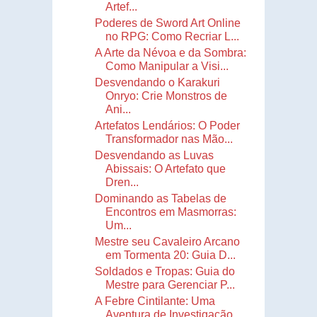
Artef...
Poderes de Sword Art Online
no RPG: Como Recriar L...
A Arte da Névoa e da Sombra:
Como Manipular a Visi...
Desvendando o Karakuri
Onryo: Crie Monstros de
Ani...
Artefatos Lendários: O Poder
Transformador nas Mão...
Desvendando as Luvas
Abissais: O Artefato que
Dren...
Dominando as Tabelas de
Encontros em Masmorras:
Um...
Mestre seu Cavaleiro Arcano
em Tormenta 20: Guia D...
Soldados e Tropas: Guia do
Mestre para Gerenciar P...
A Febre Cintilante: Uma
Aventura de Investigação