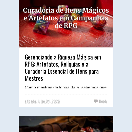
Gerenciando a Riqueza Mágica em
RPG: Artefatos, Relíquias e a
Curadoria Essencial de Itens para
Mestres
Como mestres de longa data, sabemos que
a alma de uma campanha de RPG não
reside apenas nas tramas complexas ou
sábado, julho 04, 2026
Reply
nos vilões aterrorizantes, m...