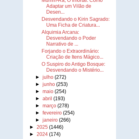
Mumm-Ra, O Imortal: Como
Adaptar um Vilão de
Desen...
Desvendando o Kirin Sagrado:
Uma Ficha de Criatura...
Alquimia Arcana:
Desvendando o Poder
Narrativo de ...
Forjando o Extraordinário:
Criação de Itens Mágico...
O Suspiro do Antigo Bosque:
Desvendando o Mistério...
►
julho
(272)
►
junho
(253)
►
maio
(254)
►
abril
(193)
►
março
(278)
►
fevereiro
(254)
►
janeiro
(266)
►
2025
(1446)
►
2024
(174)