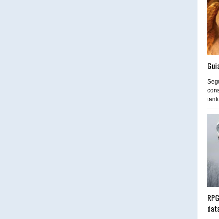
Guia
Segu
cons
tant
RPG
dat