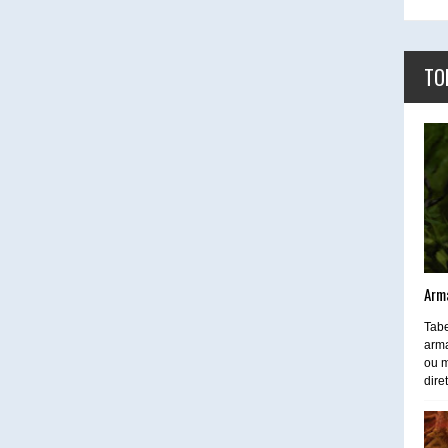
TO
Arm
Tabe
arma
ou m
dire