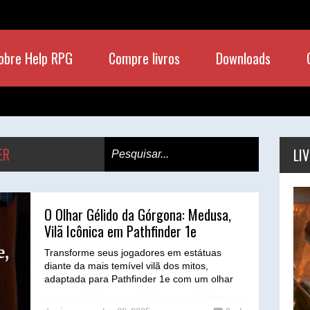
obre Help RPG
Compre livros
Downloads
ER
LI
O Olhar Gélido da Górgona: Medusa,
Vilã Icônica em Pathfinder 1e
Transforme seus jogadores em estátuas
diante da mais temível vilã dos mitos,
adaptada para Pathfinder 1e com um olhar
petrificante e uma ast...