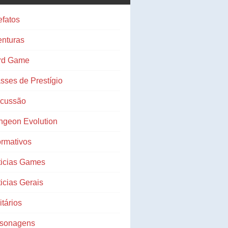
efatos
nturas
rd Game
sses de Prestígio
scussão
ngeon Evolution
ormativos
ticias Games
icias Gerais
litários
rsonagens