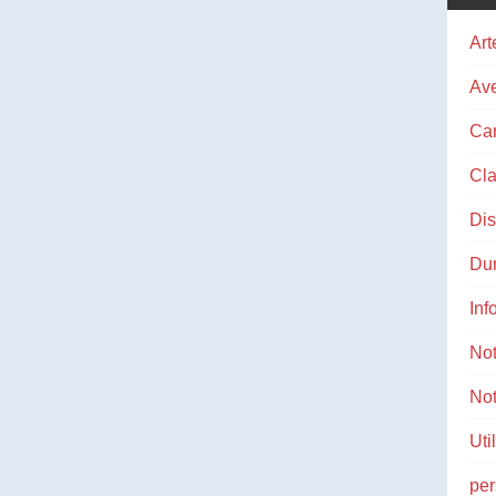
Art
Ave
Ca
Cla
Di
Du
Inf
No
Not
Uti
pe