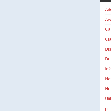
Art
Ave
Ca
Cla
Di
Du
Inf
No
Not
Uti
pe