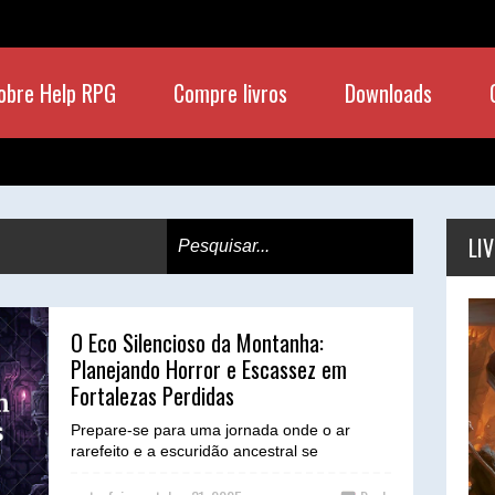
obre Help RPG
Compre livros
Downloads
LI
O Eco Silencioso da Montanha:
Planejando Horror e Escassez em
Fortalezas Perdidas
Prepare-se para uma jornada onde o ar
rarefeito e a escuridão ancestral se
combinam para testar não apenas a coragem
dos heróis, mas também ...