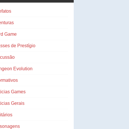
efatos
nturas
rd Game
sses de Prestígio
scussão
ngeon Evolution
ormativos
ticias Games
icias Gerais
litários
rsonagens