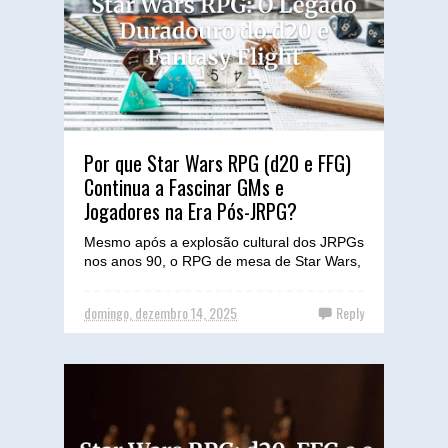
Por que Star Wars RPG (d20 e FFG)
Continua a Fascinar GMs e
Jogadores na Era Pós-JRPG?
Mesmo após a explosão cultural dos JRPGs
nos anos 90, o RPG de mesa de Star Wars,
em suas encarnações d20 e Fantasy Flight,
continua a ser u...
domingo, dezembro 14, 2025
Reply