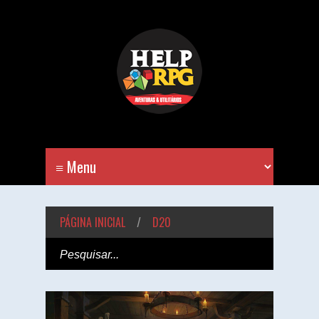
PÁGINA INICIAL
/
D20