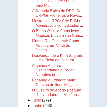
Desafio: Guia Essencial
para M...
A Jornada Épica do RPG: Dos
CRPGs Pioneiros à Revo...
Mestres de RPG: Crie PdMs
Memoráveis com Atitudes ...
O Brilho Oculto: Como Itens
Mágicos Elevam sua Cam...
Mumm-Ra, O Imortal: Como
Adaptar um Vilão de
Desen...
Desvendando o Kirin Sagrado:
Uma Ficha de Criatura...
Alquimia Arcana:
Desvendando o Poder
Narrativo de ...
Forjando o Extraordinário:
Criação de Itens Mágico...
O Suspiro do Antigo Bosque:
Desvendando o Mistério...
►
julho
(272)
►
junho
(253)