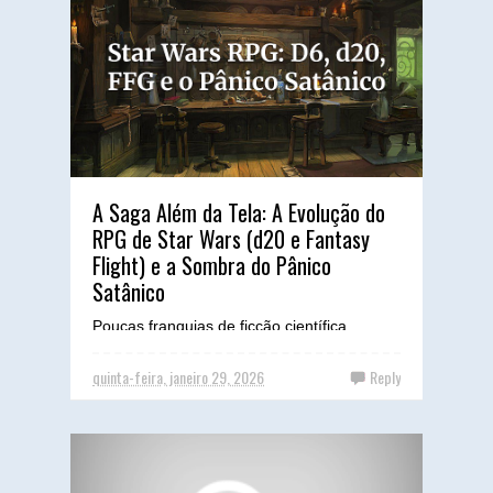
A Saga Além da Tela: A Evolução do
RPG de Star Wars (d20 e Fantasy
Flight) e a Sombra do Pânico
Satânico
Poucas franquias de ficção científica
capturaram a imaginação global como Star
Wars, e sua tradução para o RPG de mesa
quinta-feira, janeiro 29, 2026
Reply
é uma jornada tão épi...