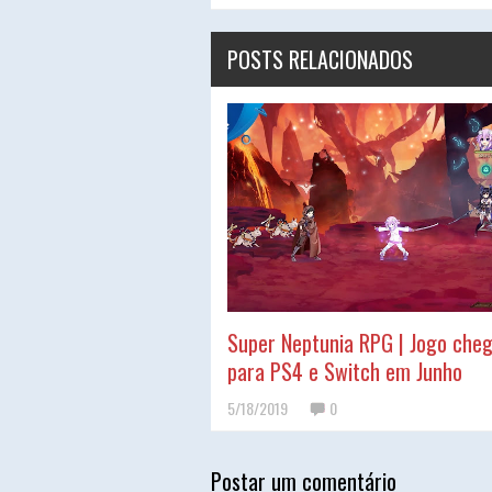
POSTS RELACIONADOS
Super Neptunia RPG | Jogo che
para PS4 e Switch em Junho
5/18/2019
0
Postar um comentário