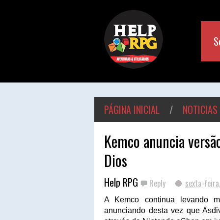
S
PÁGINA INICIAL
/
NOTICIAS
Kemco anuncia versão
Dios
Help RPG
Reply
sexta-feira
A Kemco continua levando ma
anunciando desta vez que Asdiv