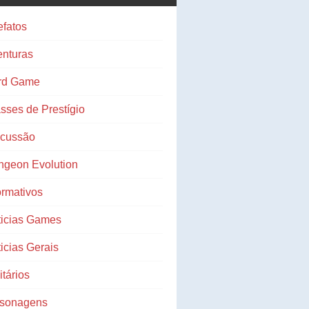
efatos
nturas
rd Game
sses de Prestígio
scussão
ngeon Evolution
ormativos
ticias Games
icias Gerais
litários
rsonagens