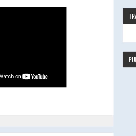
TR
PU