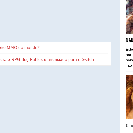
D&D
meiro MMO do mundo?
Este
por 
ura e RPG Bug Fables é anunciado para o Switch
part
inte
Guia