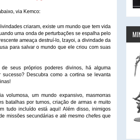
abaixo, via Kemco:
ivindades criaram, existe um mundo que tem vida
MI
uando uma onda de perturbações se espalha pelo
scente ameaça destruí-lo, Izayoi, a divindade da
ausa para salvar o mundo que ele criou com suas
 de seus próprios poderes divinos, há alguma
r sucesso? Descubra como a cortina se levanta
inas!
ria volumosa, um mundo expansivo, masmorras
s batalhas por turnos, criação de armas e muito
 tudo incluído está aqui! Além disso, inimigos
de de missões secundárias e até mesmo chefes que