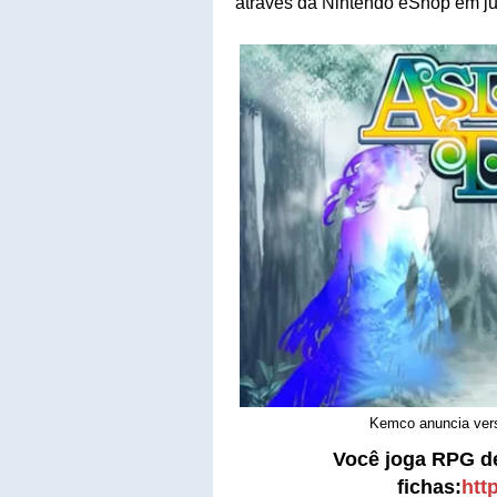
através da Nintendo eShop em ju
Kemco anuncia vers
Você joga RPG d
fichas:
http