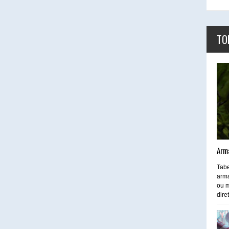
TO
Arm
Tabe
arma
ou m
dire