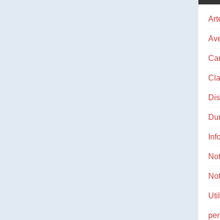
Art
Ave
Ca
Cla
Di
Du
Inf
No
Not
Uti
pe