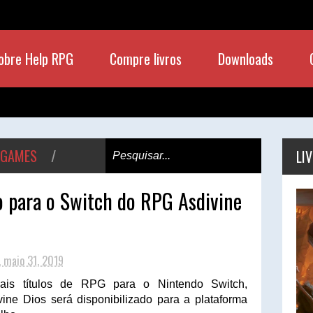
obre Help RPG
Compre livros
Downloads
 GAMES
/
LI
 para o Switch do RPG Asdivine
, maio 31, 2019
is títulos de RPG para o Nintendo Switch,
ine Dios será disponibilizado para a plataforma