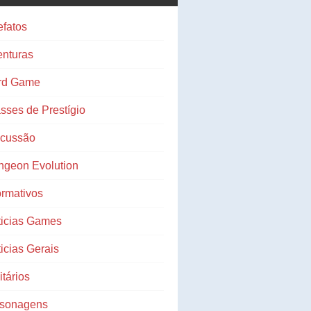
efatos
nturas
rd Game
sses de Prestígio
scussão
ngeon Evolution
ormativos
ticias Games
icias Gerais
litários
rsonagens