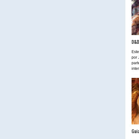
D&D
Este
por 
part
inte
Guia