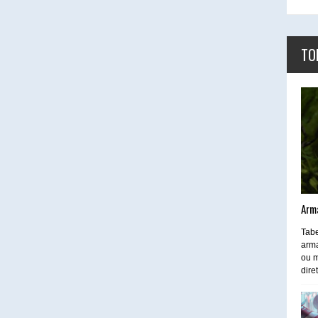
TO
Arm
Tabe
arma
ou m
dire