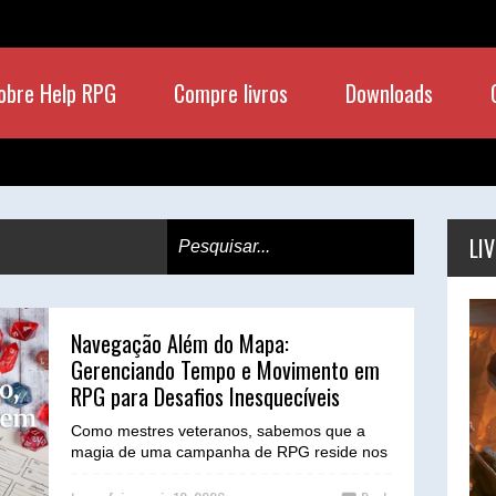
obre Help RPG
Compre livros
Downloads
LI
Navegação Além do Mapa:
Gerenciando Tempo e Movimento em
RPG para Desafios Inesquecíveis
Como mestres veteranos, sabemos que a
magia de uma campanha de RPG reside nos
detalhes, na capacidade de transportar
nossos jogadores para u...