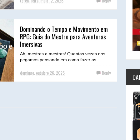
terça-feira, maio 12, 2026
Reply
Dominando o Tempo e Movimento em
RPG: Guia do Mestre para Aventuras
Imersivas
Ah, mestres e mestras! Quantas vezes nos
pegamos pensando em como fazer as
viagens entre cidades ou a exploração de
uma masmorra serem mais ...
domingo, outubro 26, 2025
Reply
DA