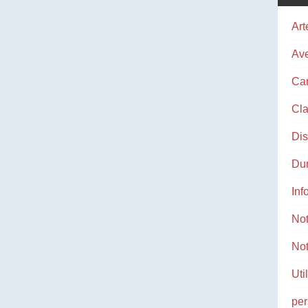
Art
Ave
Ca
Cla
Di
Du
Inf
No
Not
Uti
pe