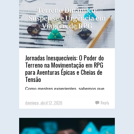
Jornadas Inesquecíveis: O Poder do
Terreno na Movimentação em RPG
para Aventuras Épicas e Cheias de
Tensão
Como mestres experientes, sabemos que
uma boa aventura vai muito além dos
encontros de combate e dos mistérios a
domingo, abril 12, 2026
Reply
serem resolvidos. A verdade...